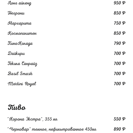
Лонг айленд
950 ₽
Негрони
850 ₽
Маргарита
750 ₽
Космополитен
850 ₽
ПиноКолада
790 ₽
Дайкири
700 ₽
Текила Санрайз
700 ₽
Basil Smash
700 ₽
Martini Royal
700 ₽
Пиво
"Корона Экстра", 355 мл
550 ₽
"Черновар" темное, нефильтрованное 450мл
890 ₽