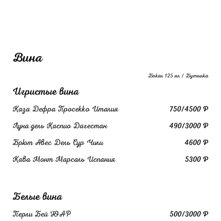
Вина
Бокал 125 мл / Бутылка
Игристые вина
Каза Дефра Просекко Италия
750/4500 ₽
Луна дель Каспио Дагестан
490/3000 ₽
Брют Авес Дель Сур Чили
4600 ₽
Кава Монт Марсаль Испания
5300 ₽
Белые вина
Перли Бей ЮАР
500/3000 ₽