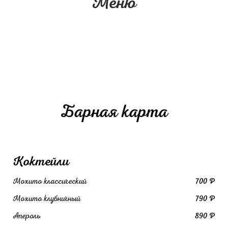
Меню
Барная карта
Коктейли
Мохито классический
700 ₽
Мохито клубничный
790 ₽
Апероль
890 ₽