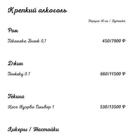
Крепкий алкоголь
Порция 40 мл / Бутылка
Ром
Такамака Бланк 0,7
450/7900 ₽
Джин
Тенжаку 0.7
660/11500 ₽
Текила
Хосе Куэрво Сильвер 1
530/13500 ₽
Ликеры / Настойки