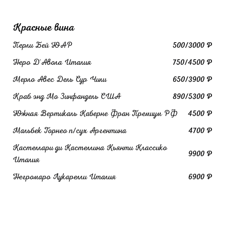
Красные вина
Перли Бей ЮАР
500/3000 ₽
Неро Д'Авола Италия
750/4500 ₽
Мерло Авес Дель Сур Чили
650/3900 ₽
Краб энд Мо Зинфандель США
890/5300 ₽
Южная Вертикаль Каберне Фран Премиум РФ
4500 ₽
Мальбек Торнео п/сух Аргентина
4700 ₽
Кастеллари ди Кастеллина Кьянти Классико
9900 ₽
Италия
Негромаро Лукарелли Италия
6900 ₽