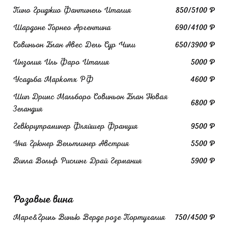
Пино Гриджио Фантинель Италия
850/5100 ₽
Шардоне Торнео Аргентина
690/4100 ₽
Совиньон Блан Авес Дель Сур Чили
650/3900 ₽
Инзолия Иль Фаро Италия
5000 ₽
Усадьба Маркотх РФ
4600 ₽
Шип Дримс Мальборо Совиньон Блан Новая
6800 ₽
Зеландия
Гевюрцтраминер Фляйшер Франция
9500 ₽
Уна Грюнер Вельтлинер Австрия
5500 ₽
Вилла Вольф Рислинг Драй Германия
5900 ₽
Розовые вина
Маре&Гриль Винью Верде розе Португалия
750/4500 ₽